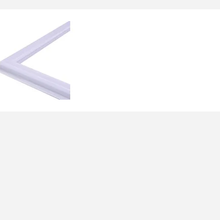
Код товару: 7366
Код товару: 002
вності
В наявності
ль ВВГнг 3х2,5
Автоматичний вимикач ETI
10 1p B16 002121716
0
0
89 грн.
185.76 грн.
До кошика
До кошика