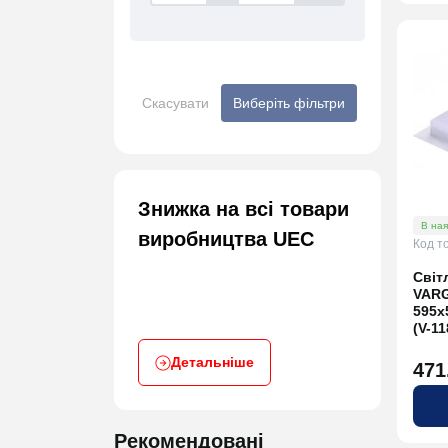
Скасувати
Виберіть фільтри
Знижка на всі товари
В ная
виробництва UEC
Код т
Світ
VARG
595х
(V-11
Детальніше
471
Рекомендовані