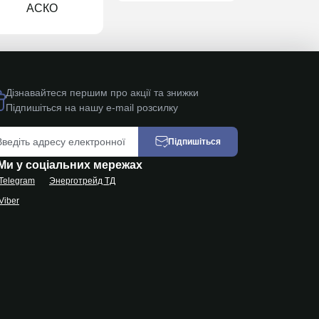
АСКО
Schne
Дізнавайтеся першим про акції та знижки
Підпишіться на нашу e-mail розсилку
Підпишіться
Ми у соціальних мережах
Telegram
Энерготрейд ТД
Viber