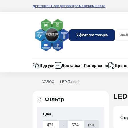
Доставка і Повернення
Про магазин
Оплата
Каталог товарів
Відгуки
Доставка і Повернення
Бренд
VARGO
LED Панелі
LED
Фільтр
Ціна
Со
-
грн.