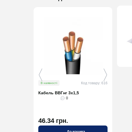
Код товару: 616
В наявності
В ная
Кабель ВВГнг 3х1,5
Кабе
0
46.34 грн.
75.
До кошика