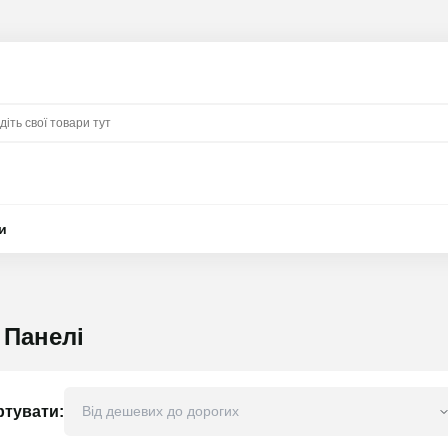
и
 Панелі
ртувати: