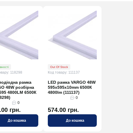
вності
Out Of Stock
овару: 118298
Код товару: 111137
лодіодна рамка
LED рамка VARGO 48W
O 48W розбірна
595х595x10mm 6500К
595 4800LM 6500К
4800lm (111137)
8298)
0
0
.00 грн.
574.00 грн.
До кошика
До кошика