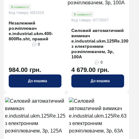
В наявності
Код товару: i081024
В наявності
Код товару: i0770057
Незалежний
розчіплювач
Силовий автоматичний
e.industrial.ukm.400-
вимикач
800Re.sht, правий
e.industrial.ukm.125Re.100
0
з електронним
розчіплювачем, 3р,
100А
0
984.00 грн.
4 679.00 грн.
До кошика
До кошика