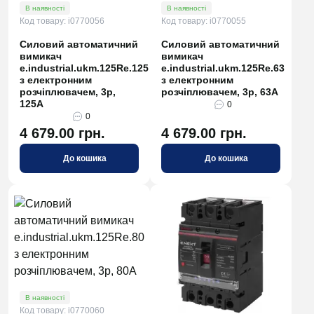
В наявності
В наявності
Код товару: i0770056
Код товару: i0770055
Силовий автоматичний
Силовий автоматичний
вимикач
вимикач
e.industrial.ukm.125Re.125
e.industrial.ukm.125Re.63
з електронним
з електронним
розчіплювачем, 3р,
розчіплювачем, 3р, 63А
125А
0
0
4 679.00 грн.
4 679.00 грн.
До кошика
До кошика
В наявності
Код товару: i0770060