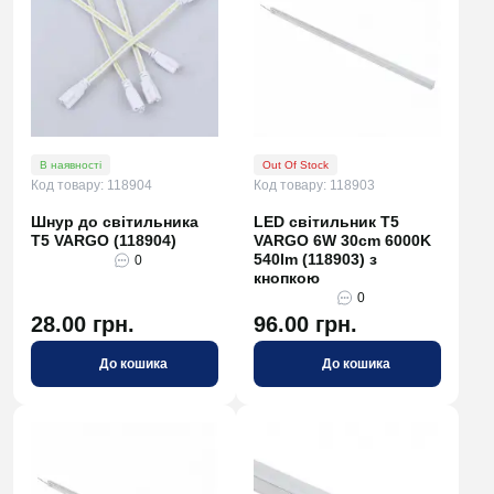
В наявності
Out Of Stock
Код товару: 118904
Код товару: 118903
Шнур до світильника
LED світильник Т5
Т5 VARGO (118904)
VARGO 6W 30cm 6000K
540lm (118903) з
0
кнопкою
0
28.00 грн.
96.00 грн.
До кошика
До кошика