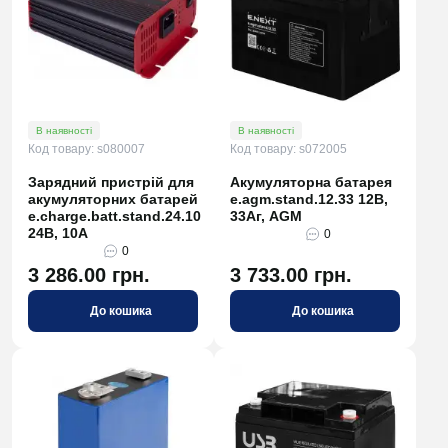
В наявності
В наявності
Код товару: s080007
Код товару: s072005
Зарядний пристрій для
Акумуляторна батарея
акумуляторних батарей
e.agm.stand.12.33 12В,
e.charge.batt.stand.24.10
33Аг, AGM
24В, 10А
0
0
3 286.00 грн.
3 733.00 грн.
До кошика
До кошика