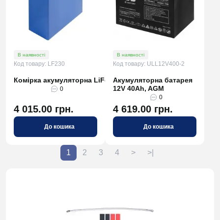
В наявності
В наявності
Код товару: LF230
Код товару: ULL12V400-2
Комірка акумуляторна LiFePO4 LF230 3,2В 230А*год
Акумуляторна батарея
12V 40Ah, AGM
0
0
4 015.00 грн.
4 619.00 грн.
До кошика
До кошика
1
2
3
4
>
>|