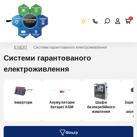
0
E.NEXT
Системи гарантованого електроживлення
Системи гарантованого
електроживлення
Інвертори
Акумуляторні
Шафи
Зарядн
батареї AGM
безперебійного
живлення
акуму
ба
Фільтр