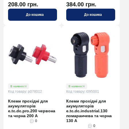
208.00 грн.
384.00 грн.
До кошика
До кошика
В наявності
В наявності
Код товару: p078012
Код товару: i095001
Клеми прохідні для
Клеми прохідні для
акумуляторів
акумуляторів
e.tc.dc.pro.200 червона
e.tc.dc.industrial.130
та чорна 200 А
помаранчева та чорна
130 А
0
0