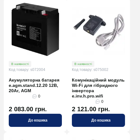
В наявності
В наявності
Код товару: s072004
Код товару: s075002
Акумуляторна батарея
Комунікаційний модуль
e.agm.stand.12.20 12В,
Wi-Fi для гібридного
20Аг, AGM
інвертора
e.inv.h.pro.wifi
0
0
2 083.00 грн.
2 121.00 грн.
До кошика
До кошика