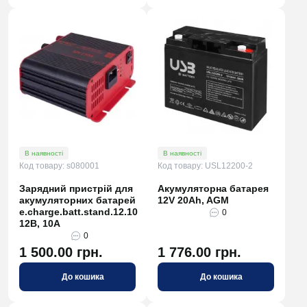
В наявності
В наявності
Код товару: s080001
Код товару: USL12200-2
Зарядний пристрій для
Акумуляторна батарея
акумуляторних батарей
12V 20Ah, AGM
e.charge.batt.stand.12.10
0
12В, 10А
0
1 500.00 грн.
1 776.00 грн.
До кошика
До кошика