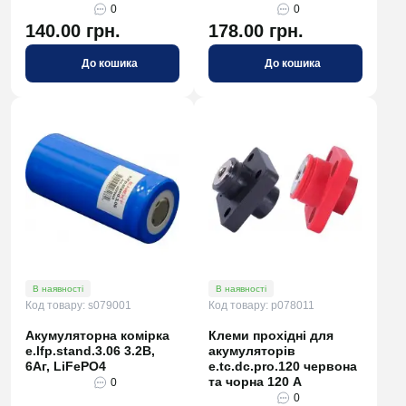
0
0
140.00 грн.
178.00 грн.
До кошика
До кошика
В наявності
В наявності
Код товару: s079001
Код товару: p078011
Акумуляторна комірка
Клеми прохідні для
e.lfp.stand.3.06 3.2В,
акумуляторів
6Аг, LiFePO4
e.tc.dc.pro.120 червона
та чорна 120 А
0
0