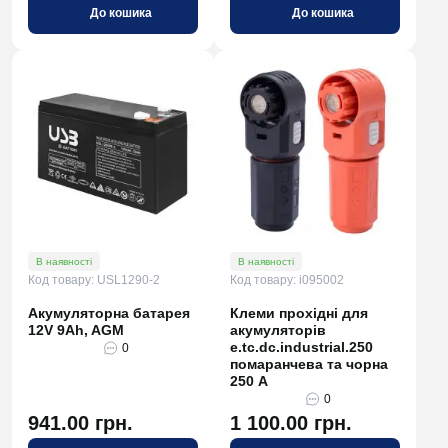
До кошика
До кошика
В наявності
В наявності
Код товару: USL1290-2
Код товару: i095002
Акумуляторна батарея
Клеми прохідні для
12V 9Ah, AGM
акумуляторів
e.tc.dc.industrial.250
0
помаранчева та чорна
250 А
0
941.00 грн.
1 100.00 грн.