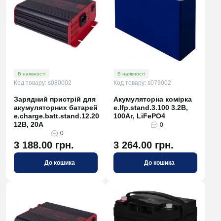
В наявності
В наявності
Код товару: s080002
Код товару: s079002
Зарядний пристрій для
Акумуляторна комірка
акумуляторних батарей
e.lfp.stand.3.100 3.2В,
e.charge.batt.stand.12.20
100Аг, LiFePO4
12В, 20А
0
0
3 188.00 грн.
3 264.00 грн.
До кошика
До кошика