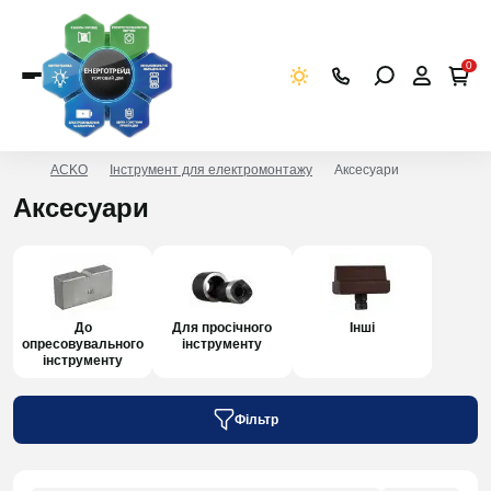
0
ACKO
Інструмент для електромонтажу
Аксесуари
Аксесуари
До
Для просічного
Інші
опресовувального
інструменту
інструменту
Фільтр