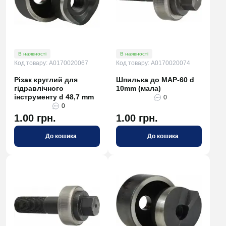
В наявності
В наявності
Код товару: A0170020067
Код товару: A0170020074
Різак круглий для
Шпилька до MAP-60 d
гідравлічного
10mm (мала)
інструменту d 48,7 mm
0
0
1.00 грн.
1.00 грн.
До кошика
До кошика