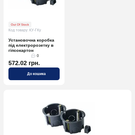
Out Of Stock
Код товару: КУ-ГКу
Установочна коробка
під електророзетку в
гіпсокартон
0
572.02 грн.
До кошика