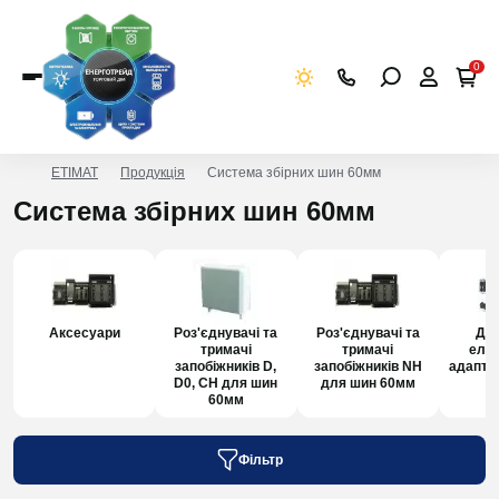
0
ETIMAT
Продукція
Система збірних шин 60мм
Система збірних шин 60мм
Аксесуари
Роз'єднувачі та
Роз'єднувачі та
Доп
тримачі
тримачі
елем
запобіжників D,
запобіжників NH
адапте
D0, CH для шин
для шин 60мм
60мм
Фільтр