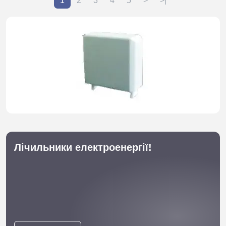
1
2
3
4
5
>
>|
Лічильники електроенергії!