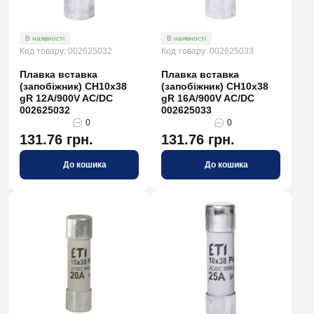
В наявності
В наявності
Код товару: 002625032
Код товару: 002625033
Плавка вставка
Плавка вставка
(запобіжник) CH10x38
(запобіжник) CH10x38
gR 12A/900V AC/DC
gR 16A/900V AC/DC
002625032
002625033
0
0
131.76 грн.
131.76 грн.
До кошика
До кошика