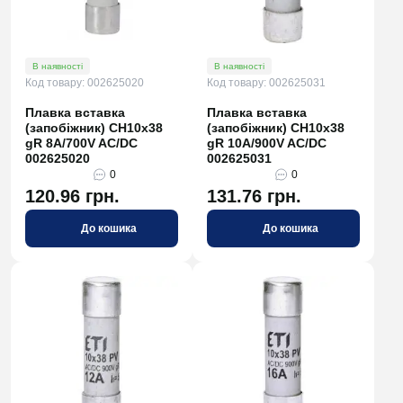
В наявності
В наявності
Код товару: 002625020
Код товару: 002625031
Плавка вставка
Плавка вставка
(запобіжник) CH10x38
(запобіжник) CH10x38
gR 8A/700V AC/DC
gR 10A/900V AC/DC
002625020
002625031
0
0
120.96 грн.
131.76 грн.
До кошика
До кошика