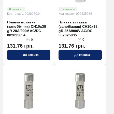
В наявності
В наявності
Код товару: 002625034
Код товару: 002625035
Плавка вставка
Плавка вставка
(запобіжник) CH10x38
(запобіжник) CH10x38
gR 20A/900V AC/DC
gR 25A/900V AC/DC
002625034
002625035
0
0
131.76 грн.
131.76 грн.
До кошика
До кошика