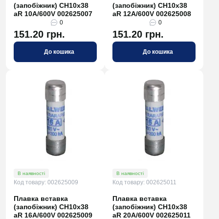
(запобіжник) CH10x38
(запобіжник) CH10x38
aR 10A/600V 002625007
aR 12A/600V 002625008
0
0
151.20 грн.
151.20 грн.
До кошика
До кошика
В наявності
В наявності
Код товару: 002625009
Код товару: 002625011
Плавка вставка
Плавка вставка
(запобіжник) CH10x38
(запобіжник) CH10x38
aR 16A/600V 002625009
aR 20A/600V 002625011