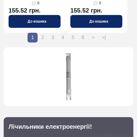
0
0
155.52 грн.
155.52 грн.
До кошика
До кошика
1
2
3
4
5
6
>
>|
Лічильники електроенергії!