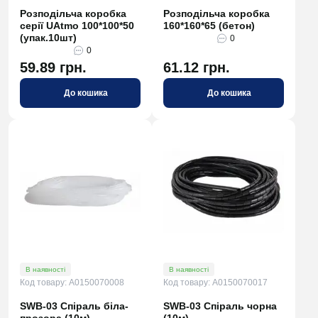
Розподільча коробка
Розподільча коробка
серії UAtmo 100*100*50
160*160*65 (бетон)
(упак.10шт)
0
0
59.89 грн.
61.12 грн.
До кошика
До кошика
В наявності
В наявності
Код товару: A0150070008
Код товару: A0150070017
SWB-03 Спіраль біла-
SWB-03 Спіраль чорна