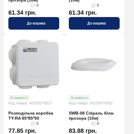
прозора (10м)
(10м)
0
0
61.34 грн.
61.34 грн.
До кошика
До кошика
В наявності
В наявності
Код товару: A0150170017
Код товару: A0150070002
Розподільча коробка
SWB-08 Спіраль біла-
TY-RA 85*85*50
прозора (10м)
0
0
77.85 грн.
83.88 грн.