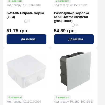
В наявності
В наявності
Код товару: A0150070010
Код товару: A0150170028
SWB-06 Спіраль чорна
Розподільча коробка
(10м)
серії UAtmo 85*85*50
(упак.10шт)
0
0
51.75 грн.
54.89 грн.
До кошика
До кошика
В наявності
В наявності
Код товару: A0150170029
Код товару: РК-160*160*65-Б