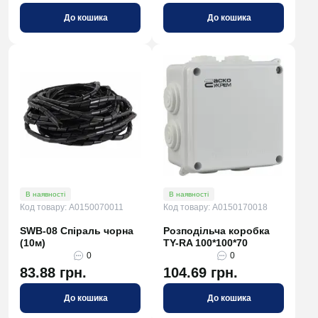
До кошика
До кошика
В наявності
В наявності
Код товару: A0150070011
Код товару: A0150170018
SWB-08 Спіраль чорна
Розподільча коробка
(10м)
TY-RA 100*100*70
0
0
83.88 грн.
104.69 грн.
До кошика
До кошика