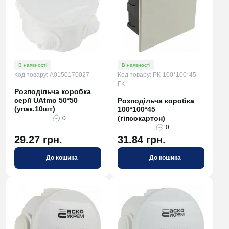
В наявності
В наявності
Код товару: A0150170027
Код товару: РК-100*100*45-
ГК
Розподільча коробка
серії UAtmo 50*50
Розподільча коробка
(упак.10шт)
100*100*45
(гіпсокартон)
0
0
29.27 грн.
31.84 грн.
До кошика
До кошика