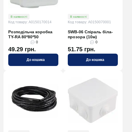
В наявності
В наявності
Код товару: A0150170014
Код товару: A0150070001
Розподільча коробка
SWB-06 Спіраль біла-
TY-RA 80*80*50
прозора (10м)
0
0
49.29 грн.
51.75 грн.
До кошика
До кошика