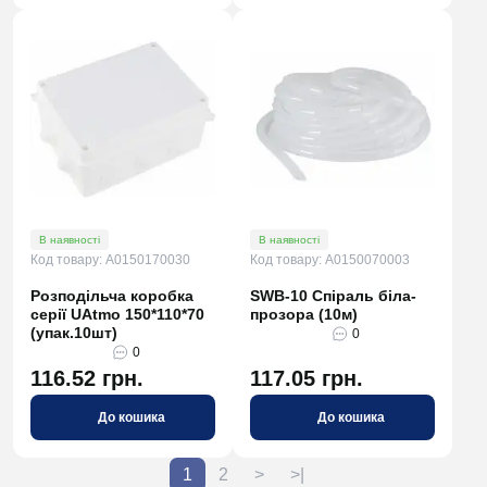
В наявності
В наявності
Код товару: A0150170030
Код товару: A0150070003
Розподільча коробка
SWB-10 Спіраль біла-
серії UAtmo 150*110*70
прозора (10м)
(упак.10шт)
0
0
116.52 грн.
117.05 грн.
До кошика
До кошика
1
2
>
>|