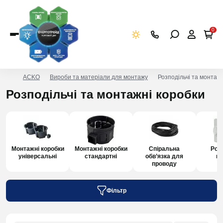
0
ACKO
Вироби та матеріали для монтажу
Розподільчі та монтаж
Розподільчі та монтажні коробки
Монтажні коробки
Монтажні коробки
Спіральна
Роз
універсальні
стандартні
обв’язка для
ко
проводу
Фільтр