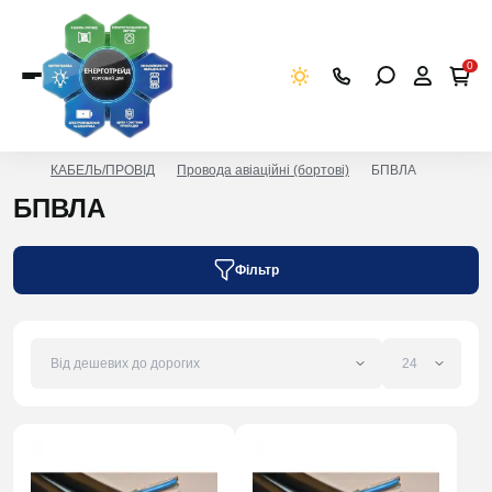
0
КАБЕЛЬ/ПРОВІД
Провода авіаційні (бортові)
БПВЛА
БПВЛА
Фільтр