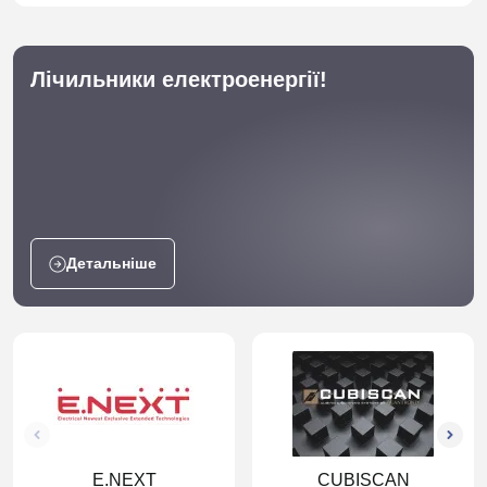
Лічильники електроенергії!
Детальніше
E.NEXT
CUBISCAN