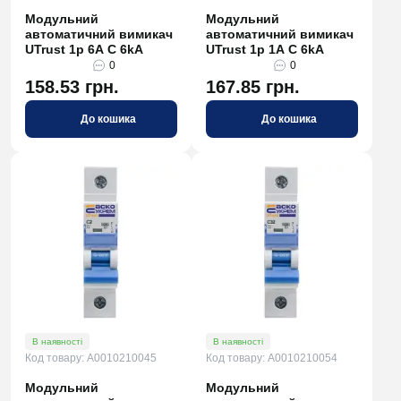
Модульний
Модульний
автоматичний вимикач
автоматичний вимикач
UTrust 1р 6А С 6kА
UTrust 1р 1А С 6kА
0
0
158.53 грн.
167.85 грн.
До кошика
До кошика
В наявності
В наявності
Код товару: A0010210045
Код товару: A0010210054
Модульний
Модульний