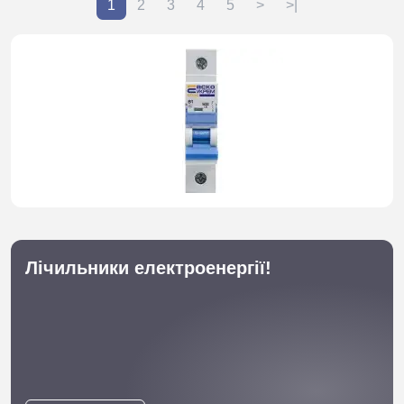
1
2
3
4
5
>
>|
Лічильники електроенергії!