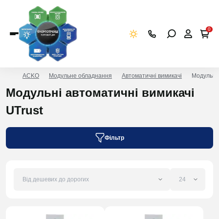
0
ACKO
Модульне обладнання
Автоматичні вимикачі
Модульні 
Модульні автоматичні вимикачі
UTrust
Фільтр