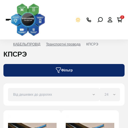
0
КАБЕЛЬ/ПРОВІД
Транспортні провода
КПСРЭ
КПСРЭ
Фільтр