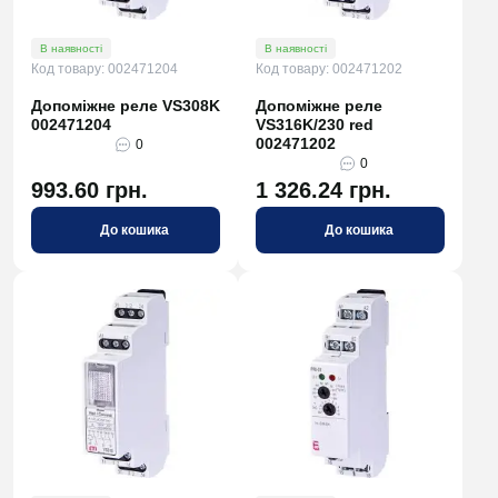
В наявності
В наявності
Код товару: 002471204
Код товару: 002471202
Допоміжне реле VS308K
Допоміжне реле
002471204
VS316K/230 red
002471202
0
0
993.60 грн.
1 326.24 грн.
До кошика
До кошика