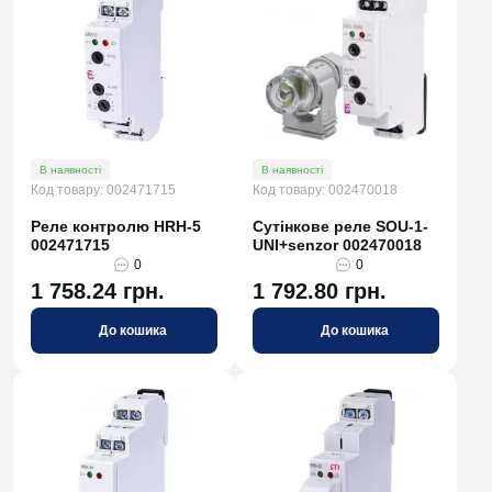
В наявності
В наявності
Код товару: 002471715
Код товару: 002470018
Реле контролю HRH-5
Сутінкове реле SOU-1-
002471715
UNI+senzor 002470018
0
0
1 758.24 грн.
1 792.80 грн.
До кошика
До кошика