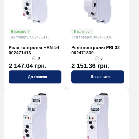
В наявності
В наявності
Код товару: 002471416
Код товару: 002471830
Реле контролю HRN-54
Реле контролю PRI-32
002471416
002471830
0
0
2 147.04 грн.
2 151.36 грн.
До кошика
До кошика