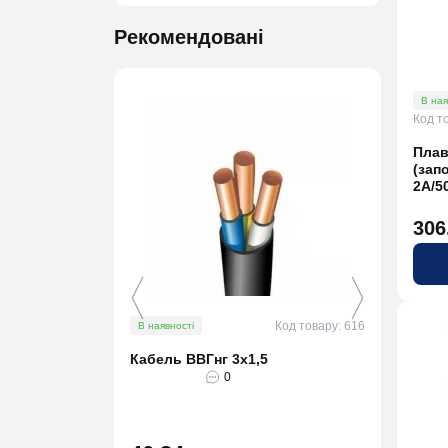
Рекомендовані
В ная
Код т
Плав
(зап
2A/5
306
Код товару: 616
В наявності
В ная
Кабель ВВГнг 3х1,5
Кабе
0