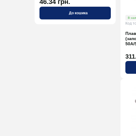
46.34 грн.
75.
До кошика
В ная
Код т
Плав
(зап
50A/
311