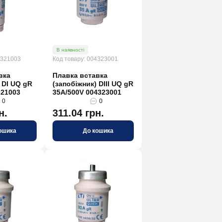
В наявності
4321003
Код товару: 004323001
вка
Плавка вставка
 DI UQ gR
(запобіжник) DIII UQ gR
321003
35A/500V 004323001
0
0
н.
311.04 грн.
ошика
До кошика
121716
Код товару: CPD609020-1
В наявності
MAT
Корпус металевий
e.mbox.industrial.n.120.gl IP55
навісний на 120 модулів, зі
склом
0