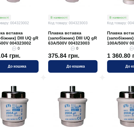
89 грн.
185.76 грн.
До кошика
До кошика
вності
В наявності
В наявності
овару: 004323002
Код товару: 004323003
Код товару: 00
ка вставка
Плавка вставка
Плавка вста
обіжник) DIII UQ gR
(запобіжник) DIII UQ gR
(запобіжник)
500V 004323002
63A/500V 004323003
100A/500V 0
0
0
.04 грн.
375.84 грн.
1 360.80 
До кошика
До кошика
До к