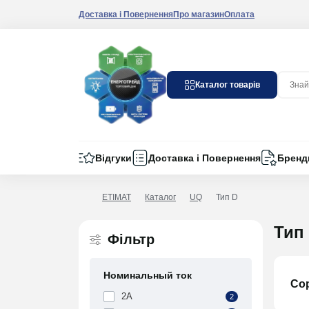
Доставка і Повернення
Про магазин
Оплата
Каталог товарів
Відгуки
Доставка і Повернення
Бренд
ETIMAT
Каталог
UQ
Тип D
Тип
Фільтр
Номинальный ток
Со
2A
2