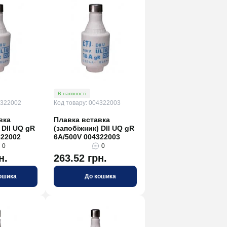
В наявності
4322002
Код товару: 004322003
вка
Плавка вставка
 DII UQ gR
(запобіжник) DII UQ gR
322002
6A/500V 004322003
0
0
н.
263.52 грн.
ошика
До кошика