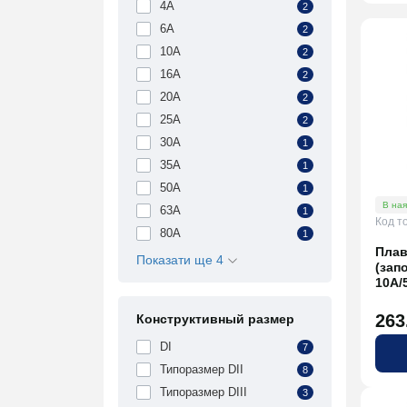
4A
2
6A
2
10A
2
16A
2
20A
2
25A
2
30A
1
35A
1
50A
1
В ная
63A
1
Код т
80A
1
Плав
Показати ще 4
(зап
10A/
263
Конструктивный размер
DI
7
Типоразмер DII
8
Типоразмер DIII
3