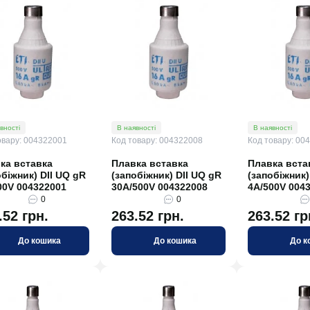
вності
В наявності
В наявності
овару: 004322001
Код товару: 004322008
Код товару: 00
ка вставка
Плавка вставка
Плавка вста
обіжник) DII UQ gR
(запобіжник) DII UQ gR
(запобіжник)
00V 004322001
30A/500V 004322008
4A/500V 004
0
0
.52 грн.
263.52 грн.
263.52 гр
До кошика
До кошика
До к