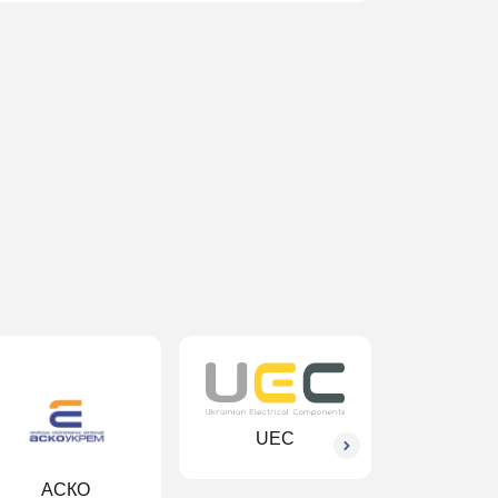
UEC
АСКО
Schne