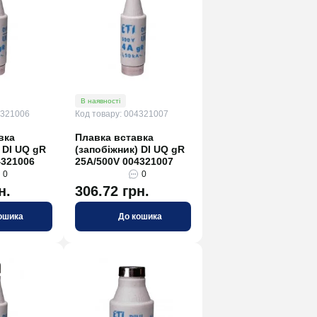
В наявності
4321006
Код товару: 004321007
вка
Плавка вставка
 DI UQ gR
(запобіжник) DI UQ gR
4321006
25A/500V 004321007
0
0
н.
306.72 грн.
ошика
До кошика