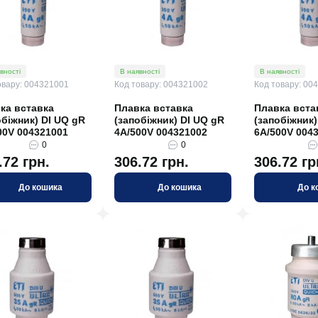
вності
В наявності
В наявності
овару: 004321001
Код товару: 004321002
Код товару: 00
ка вставка
Плавка вставка
Плавка вста
обіжник) DI UQ gR
(запобіжник) DI UQ gR
(запобіжник)
00V 004321001
4A/500V 004321002
6A/500V 004
0
0
.72 грн.
306.72 грн.
306.72 гр
До кошика
До кошика
До к
Код товару: 7366
Код товару: 002
вності
В наявності
ль ВВГнг 3х2,5
Автоматичний вимикач ETI
10 1p B16 002121716
0
0