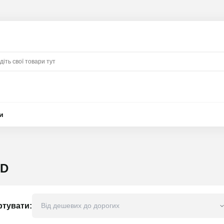
и
 D
ртувати: