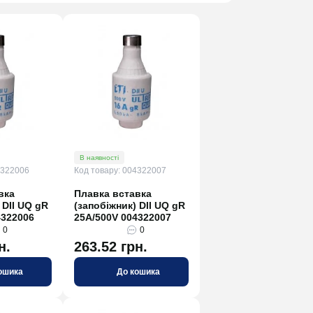
В наявності
4322006
Код товару: 004322007
вка
Плавка вставка
 DII UQ gR
(запобіжник) DII UQ gR
4322006
25A/500V 004322007
0
0
н.
263.52 грн.
ошика
До кошика