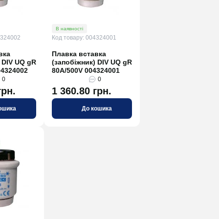
12 853.00 грн.
До кошика
В наявності
4324002
Код товару: 004324001
вка
Плавка вставка
 DIV UQ gR
(запобіжник) DIV UQ gR
04324002
80A/500V 004324001
0
0
грн.
1 360.80 грн.
ошика
До кошика