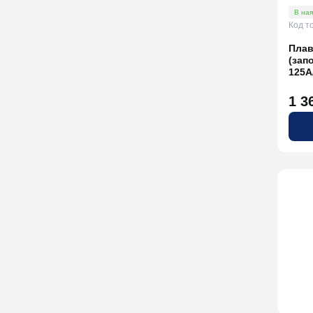
В ная
Код т
Плав
(зап
125A
1 3