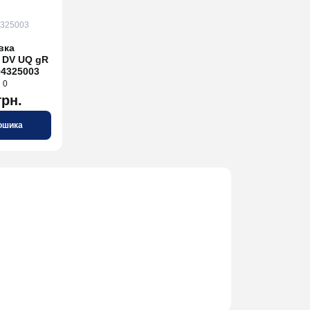
4325003
вка
) DV UQ gR
04325003
0
грн.
ошика