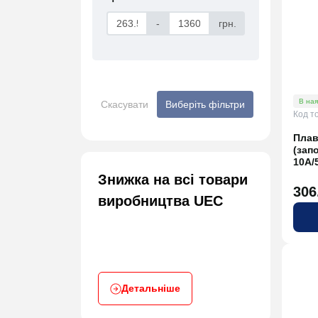
-
грн.
В ная
Скасувати
Виберіть фільтри
Код т
Плав
(зап
10A/
Знижка на всі товари
306
виробництва UEC
Детальніше