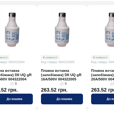
вності
В наявності
В наявності
овару: 004322004
Код товару: 004322005
Код товару: 00
ка вставка
Плавка вставка
Плавка вста
обіжник) DII UQ gR
(запобіжник) DII UQ gR
(запобіжник)
500V 004322004
16A/500V 004322005
20A/500V 00
0
0
.52 грн.
263.52 грн.
263.52 гр
До кошика
До кошика
До к