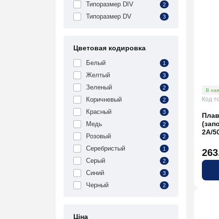
Типоразмер DIV
2
Типоразмер DV
3
Цветовая кодировка
Белый
1
Желтый
3
Зеленый
2
В ная
Код т
Коричневый
2
Красный
3
Плав
(зап
Медь
2
2A/5
Розовый
2
Серебристый
1
263
Серый
2
Синий
3
Черный
2
Ціна