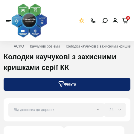
0
ACKO
Каучукові роз’єми
Колодки каучукові з захисними кришками
Колодки каучукові з захисними
кришками серії КК
Фільтр