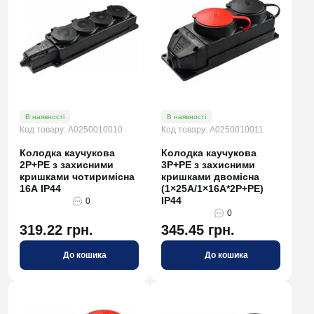
В наявності
В наявності
Код товару: A0250010010
Код товару: A0250010011
Колодка каучукова
Колодка каучукова
2Р+PE з захисними
3Р+РЕ з захисними
кришками чотиримісна
кришками двомісна
16А IP44
(1×25А/1×16A*2P+PE)
IP44
0
0
319.22 грн.
345.45 грн.
До кошика
До кошика