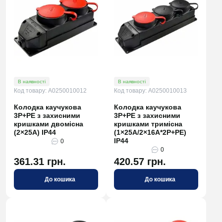
В наявності
В наявності
Код товару: A0250010012
Код товару: A0250010013
Колодка каучукова
Колодка каучукова
3Р+РЕ з захисними
3Р+РЕ з захисними
кришками двомісна
кришками тримісна
(2×25А) IP44
(1×25А/2×16A*2P+PE)
IP44
0
0
361.31 грн.
420.57 грн.
До кошика
До кошика