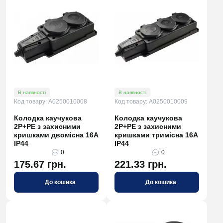
В наявності
В наявності
Код товару: A0250010008
Код товару: A0250010009
Колодка каучукова
Колодка каучукова
2Р+PE з захисними
2Р+PE з захисними
кришками двомісна 16А
кришками тримісна 16А
IP44
IP44
0
0
175.67 грн.
221.33 грн.
До кошика
До кошика