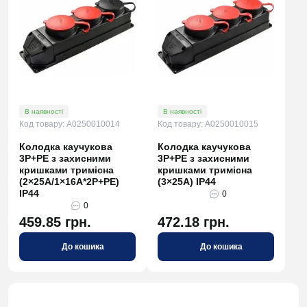
В наявності
В наявності
Код товару: A0250010014
Код товару: A0250010015
Колодка каучукова
Колодка каучукова
3Р+РЕ з захисними
3Р+РЕ з захисними
кришками тримісна
кришками тримісна
(2×25А/1×16A*2P+PE)
(3×25А) IP44
IP44
0
0
459.85 грн.
472.18 грн.
До кошика
До кошика