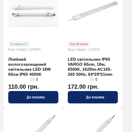
В наявності
Out Of Stock
Код товару: 119684
Код товару: 118432
Лінійний
LED світильник IP65
вологозахищений
VARGO 60cm, 18w,
світильник LED 18W
6500К, 1620lm AC165-
60см IP65 4000K
265 50Hz, 64*29*21mm
0
0
110.00 грн.
172.00 грн.
До кошика
До кошика