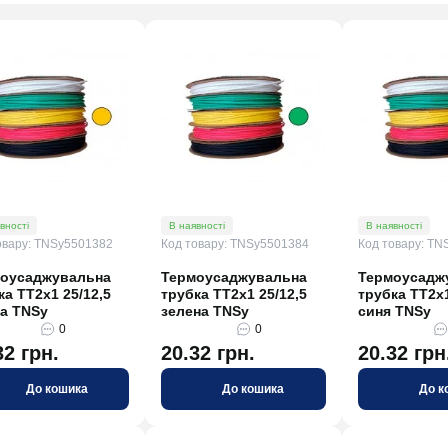
вності
В наявності
В наявності
овару: TNSy5501382
Код товару: TNSy5501384
Код товару: TN
оусаджувальна
Термоусаджувальна
Термоусадж
ка ТТ2х1 25/12,5
трубка ТТ2х1 25/12,5
трубка ТТ2х1
а TNSy
зелена TNSy
синя TNSy
0
0
32 грн.
20.32 грн.
20.32 грн
До кошика
До кошика
До к