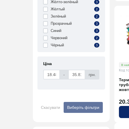
Жёлто-зелёный
3
Жёлтый
2
Зелёный
2
Прозрачный
3
Синий
3
Червоний
2
Чёрный
3
Ціна
В ная
Код т
-
грн.
Терм
труб
жовт
20.
Скасувати
Виберіть фільтри