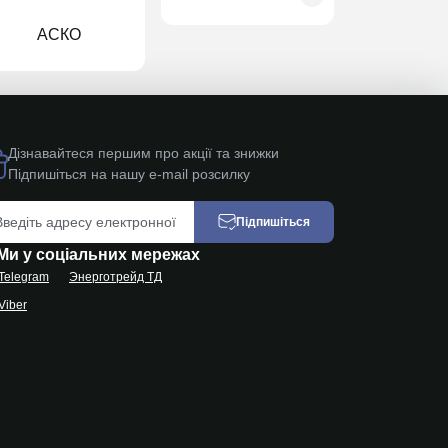
АСКО
Schne
Дізнавайтеся першим про акції та знижки
Підпишіться на нашу e-mail розсилку
Підпишіться
Ми у соціальних мережах
Telegram
Энерготрейд ТД
Viber