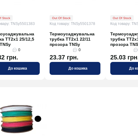
f Stock
Out Of Stock
Out Of Stock
овару: TNSy5501383
Код товару: TNSy5501378
Код товару: TN
оусаджувальна
Термоусаджувальна
Термоусадж
ка ТТ2х1 25/12,5
трубка ТТ2х1 22/11
трубка ТТ2х1
 TNSy
прозора TNSy
прозора TN
0
0
32 грн.
23.37 грн.
25.03 грн
До кошика
До кошика
До к