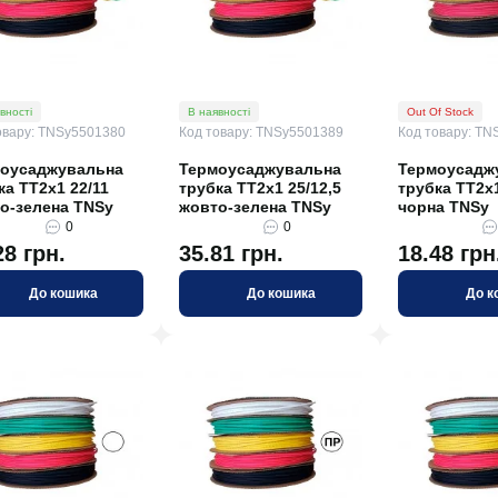
вності
В наявності
Out Of Stock
овару: TNSy5501380
Код товару: TNSy5501389
Код товару: TN
оусаджувальна
Термоусаджувальна
Термоусадж
ка ТТ2х1 22/11
трубка ТТ2х1 25/12,5
трубка ТТ2х1
о-зелена TNSy
жовто-зелена TNSy
чорна TNSy
0
0
28 грн.
35.81 грн.
18.48 грн
До кошика
До кошика
До к