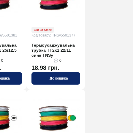
Out Of Stock
Sy5501381
Код товару: TNSy5501377
увальна
Термоусаджувальна
 25/12,5
трубка ТТ2х1 22/11
синя TNSy
0
0
.
18.98 грн.
ошика
До кошика