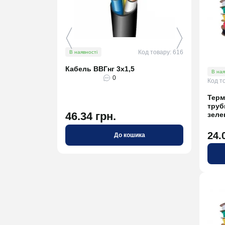
Код товару: 616
В наявності
В ная
Кабель ВВГнг 3х1,5
Кабе
В ная
0
Код т
Терм
труб
46.34 грн.
75.
зеле
24.
До кошика