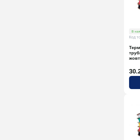
В ная
Код т
Терм
труб
жовт
30.