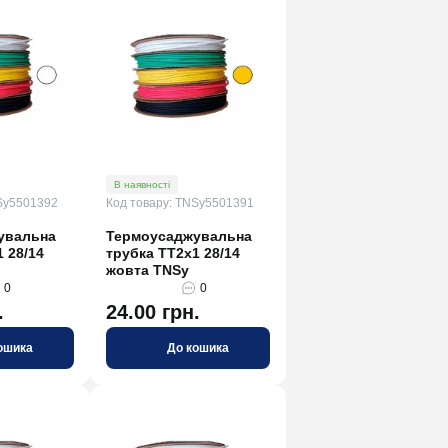
В наявності
Sy5501392
Код товару: TNSy5501391
увальна
Термоусаджувальна
 28/14
трубка ТТ2х1 28/14
жовта TNSy
0
0
.
24.00 грн.
ошика
До кошика