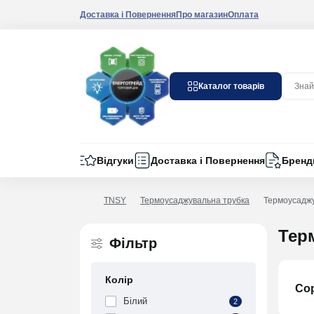
Доставка і Повернення
Про магазин
Оплата
Каталог товарів
Відгуки
Доставка і Повернення
Бренд
TNSY
Термоусаджувальна трубка
Термоусаджу
Тер
Фільтр
Колір
Со
Білий
2