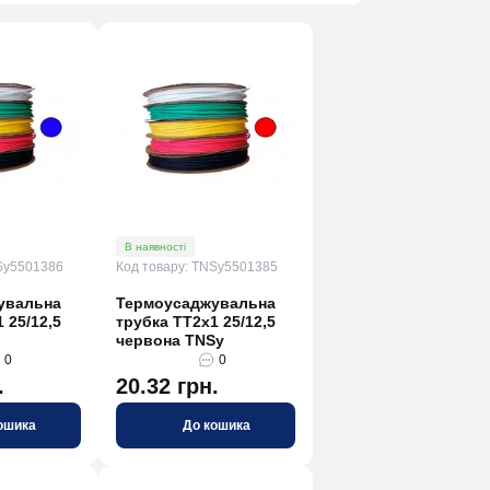
В наявності
Sy5501386
Код товару: TNSy5501385
увальна
Термоусаджувальна
 25/12,5
трубка ТТ2х1 25/12,5
червона TNSy
0
0
.
20.32 грн.
ошика
До кошика