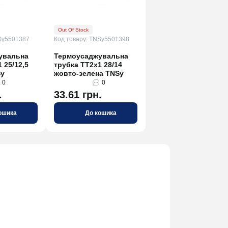
Out Of Stock
Sy5501387
Код товару: TNSy5501398
увальна
Термоусаджувальна
 25/12,5
трубка ТТ2х1 28/14
Sy
жовто-зелена TNSy
0
0
.
33.61 грн.
ошика
До кошика