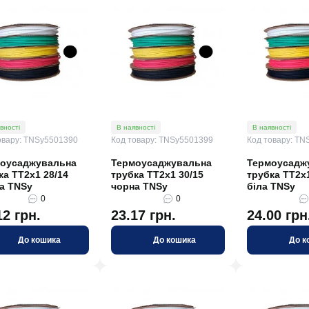
вності
В наявності
В наявності
овару: TNSy5501390
Код товару: TNSy5501399
Код товару: TN
оусаджувальна
Термоусаджувальна
Термоусадж
ка ТТ2х1 28/14
трубка ТТ2х1 30/15
трубка ТТ2х1
а TNSy
чорна TNSy
біла TNSy
0
0
12 грн.
23.17 грн.
24.00 грн
До кошика
До кошика
До к