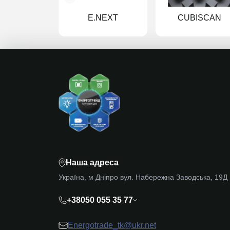
E.NEXT
CUBISCAN
Наша адреса
Україна, м Дніпро вул. Набережна Заводська, 19Д
+38050 055 35 77
Energotrade_tk@ukr.net