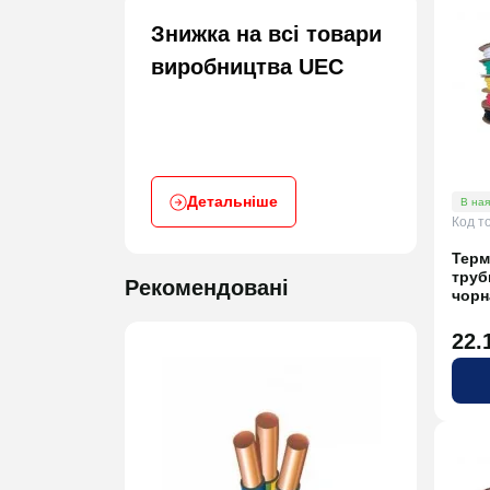
Знижка на всі товари
виробництва UEC
Детальніше
В ная
Код т
Терм
труб
Рекомендовані
чорн
22.