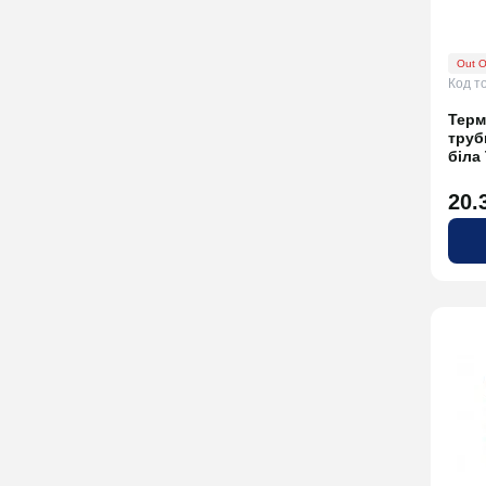
Out O
Код т
Терм
труб
біла
20.