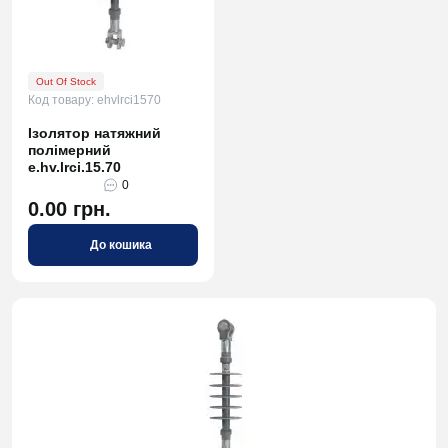
Out Of Stock
Код товару: ehvlrci1570
Ізолятор натяжний
полімерний
e.hv.lrci.15.70
0
0.00 грн.
До кошика