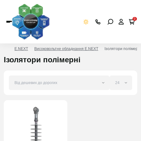
0
E.NEXT
Високовольтне обладнання E.NEXT
Ізолятори полімерні
Ізолятори полімерні