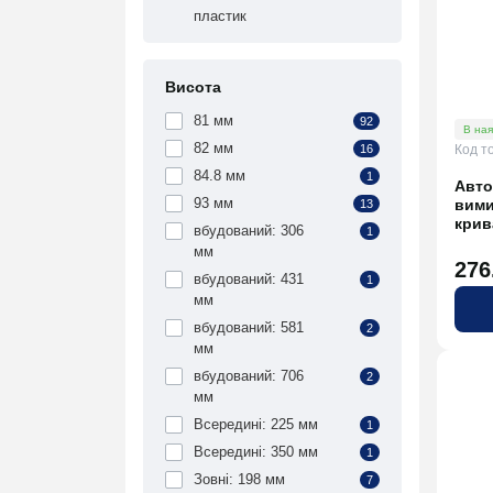
пластик
Висота
81 мм
92
В ная
82 мм
16
Код т
84.8 мм
1
Авто
93 мм
вими
13
крив
вбудований: 306
1
мм
276
вбудований: 431
1
мм
вбудований: 581
2
мм
вбудований: 706
2
мм
Всередині: 225 мм
1
Всередині: 350 мм
1
Зовні: 198 мм
7