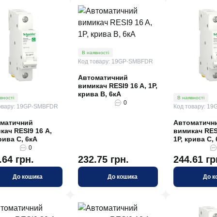
В наявності
Код товару: 19GP-SMBFDR
Автоматичний
вимикач RESI9 16 A, 1P,
крива В, 6кА
вності
В наявності
0
овару: 19GP-SMBFDR
Код товару: 1
матичний
Автоматичн
кач RESI9 16 А,
вимикач RESI
рива С, 6кА
1P, крива С,
0
.64 грн.
232.75 грн.
244.61 гр
До кошика
До кошика
До к