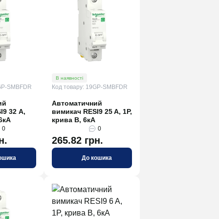
В наявності
9GP-SMBFDR
Код товару: 19GP-SMBFDR
ий
Автоматичний
9 32 А,
вимикач RESI9 25 A, 1P,
 6кА
крива В, 6кА
0
0
н.
265.82 грн.
ошика
До кошика