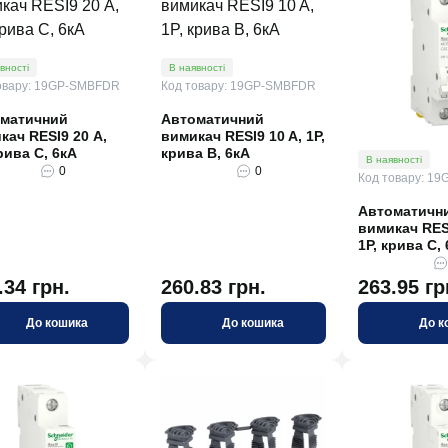
вності
В наявності
овару: 19GP-SMBFDR
Код товару: 19GP-SMBFDR
матичний
Автоматичний
кач RESI9 20 А,
вимикач RESI9 10 A, 1P,
рива С, 6кА
крива В, 6кА
В наявності
0
0
Код товару: 1
Автоматичн
вимикач RESI
1P, крива С,
.34 грн.
260.83 грн.
263.95 гр
До кошика
До кошика
До к