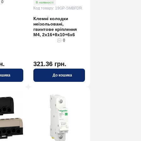
0
В наявності
Код товару: 19GP-SMBFDR
Клемні колодки
неізольовані,
гвинтове кріплення
М4, 2х16+8х10+6х6
0
н.
321.36 грн.
ошика
До кошика