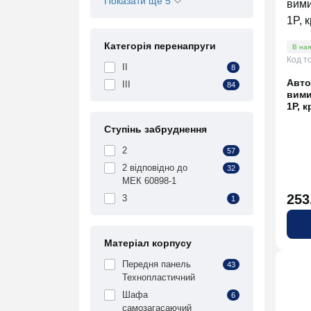
Показати ще 5
Категорія перенапруги
В ная
Код т
II
8
Авто
ІІІ
84
вими
1P, к
Ступінь забруднення
2
57
2 відповідно до
32
МЕК 60898-1
253
3
1
Матеріал корпусу
Передня панель
43
Технопластичний
Шафа
6
самозагасаючий