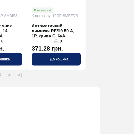
В наявності
9GP-SMBISS
Код товару: 19GP-SMBFDR
емних
Автоматичний
, 14
вимикач RESI9 50 А,
5А
1P, крива С, 6кА
0
0
н.
371.28 грн.
ошика
До кошика
8
>
>|