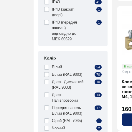
IP40
41
IP40 (закриті
1
двері)
IP40 (передня
1
панель)
відповідно до
МЕК 60529
Колір
Білий
В ная
54
Код т
Білий (RAL 9003)
70
Клем
Двері: Димчастий
10
неіз
(RAL 9003)
гвин
Двері:
14
М4, 
Напівпрозорий
Передня панель:
160
17
Білий (RAL 9003)
Сірий (RAL 7035)
1
Чорний
2