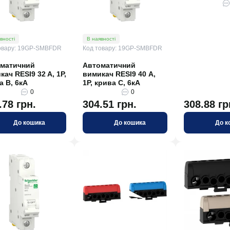
вності
В наявності
овару: 19GP-SMBFDR
Код товару: 19GP-SMBFDR
матичний
Автоматичний
кач RESI9 32 A, 1P,
вимикач RESI9 40 А,
а В, 6кА
1P, крива С, 6кА
0
0
.78 грн.
304.51 грн.
308.88 гр
До кошика
До кошика
До к