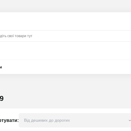
и
9
ртувати: