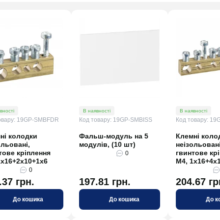
вності
В наявності
В наявності
овару: 19GP-SMBFDR
Код товару: 19GP-SMBISS
Код товару: 1
ні колодки
Фальш-модуль на 5
Клемні коло
ольовані,
модулів, (10 шт)
неізольовані
тове кріплення
гвинтове кр
0
1x16+2x10+1x6
М4, 1х16+4х
0
.37 грн.
197.81 грн.
204.67 гр
До кошика
До кошика
До к