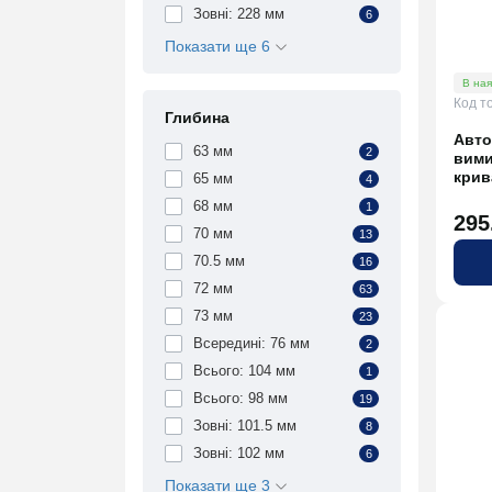
Зовні: 228 мм
6
Показати ще 6
В ная
Код т
Глибина
Авто
63 мм
2
вими
крив
65 мм
4
68 мм
1
295
70 мм
13
70.5 мм
16
72 мм
63
73 мм
23
Всередині: 76 мм
2
Всього: 104 мм
1
Всього: 98 мм
19
Зовні: 101.5 мм
8
Зовні: 102 мм
6
Показати ще 3