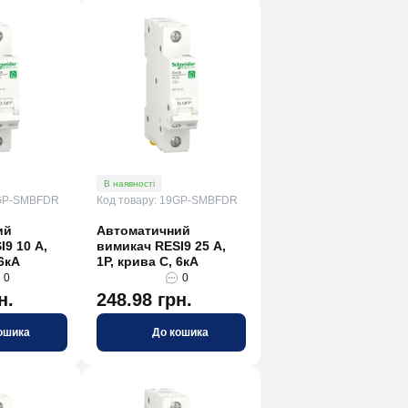
В наявності
9GP-SMBFDR
Код товару: 19GP-SMBFDR
ий
Автоматичний
9 10 А,
вимикач RESI9 25 А,
 6кА
1P, крива С, 6кА
0
0
н.
248.98 грн.
ошика
До кошика