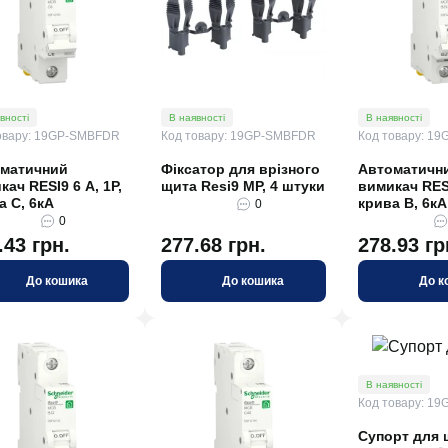
вності
В наявності
В наявності
овару: 19GP-SMBFDR
Код товару: 19GP-SMBFDR
Код товару: 1
матичний
Фіксатор для врізного
Автоматичн
кач RESI9 6 А, 1P,
щита Resi9 MP, 4 штуки
вимикач RESI
а С, 6кА
крива В, 6кА
0
0
.43 грн.
277.68 грн.
278.93 гр
До кошика
До кошика
До к
В наявності
Код товару: 1
Супорт для 