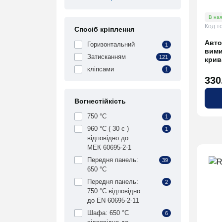
В ная
Код т
Спосіб кріплення
Авто
Горизонтальний
1
вими
Затисканням
121
крив
кліпсами
1
330
Вогнестійкість
750 °C
1
960 °C ( 30 с )
1
відповідно до
МЕК 60695-2-1
Передня панель:
39
650 °C
Передня панель:
2
750 °C відповідно
до EN 60695-2-11
Шафа: 650 °C
6