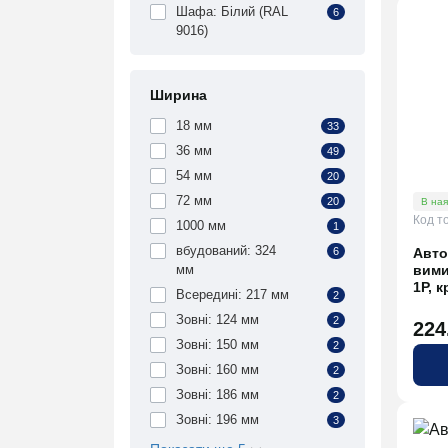
Шафа: Білий (RAL
6
9016)
Ширина
18 мм
33
36 мм
49
54 мм
20
72 мм
20
В ная
Код т
1000 мм
1
вбудований: 324
Авто
6
вими
мм
1P, к
Всередині: 217 мм
2
Зовні: 124 мм
2
224
Зовні: 150 мм
2
Зовні: 160 мм
2
Зовні: 186 мм
2
Зовні: 196 мм
3