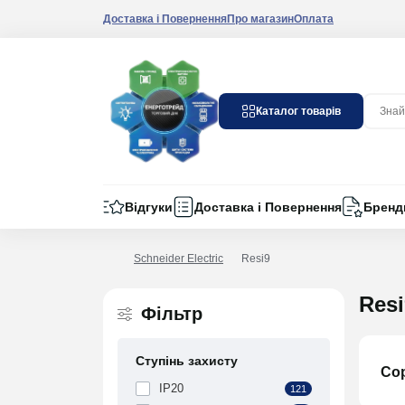
Доставка і Повернення
Про магазин
Оплата
Каталог товарів
Відгуки
Доставка і Повернення
Бренд
Schneider Electric
Resi9
Resi
Фільтр
Ступінь захисту
Со
IP20
121