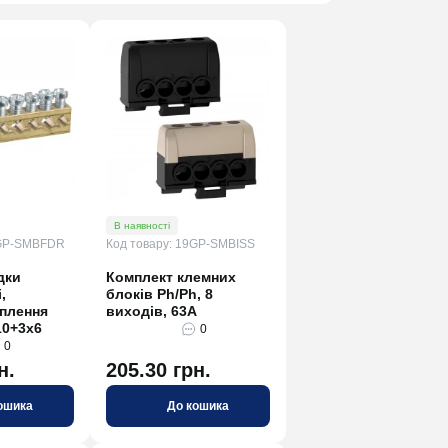
В наявності
9GP-SMBFDR
Код товару: 19GP-SMBISS
дки
Комплект клемних
,
блоків Ph/Ph, 8
іплення
виходів, 63А
10+3х6
0
0
н.
205.30 грн.
ошика
До кошика