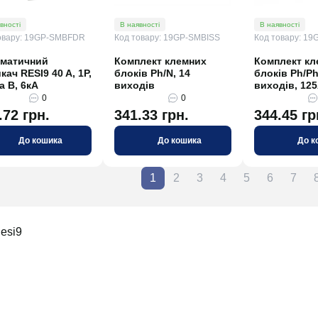
вності
В наявності
В наявності
овару: 19GP-SMBFDR
Код товару: 19GP-SMBISS
Код товару: 1
матичний
Комплект клемних
Комплект кл
кач RESI9 40 A, 1P,
блоків Ph/N, 14
блоків Ph/Ph
а В, 6кА
виходів
виходів, 12
0
0
.72 грн.
341.33 грн.
344.45 гр
До кошика
До кошика
До к
1
2
3
4
5
6
7