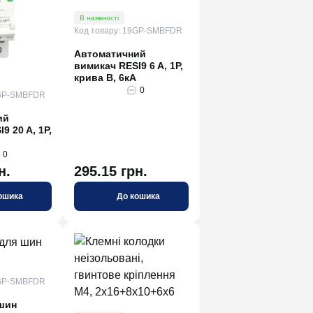
В наявності
Код товару: 19GP-SMBFDR
Автоматичний
вимикач RESI9 6 A, 1P,
крива В, 6кА
0
9GP-SMBFDR
ий
9 20 A, 1P,
0
н.
295.15 грн.
ошика
До кошика
9GP-SMBFDR
шин