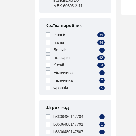
відповідно до
МЕК 60695-2-11
Країна виробник
Іспанія
39
Італія
54
Бельгія
1
Болгарія
62
Китай
14
Німеччина
1
Німеччина
7
Франція
5
Штрих-код
b3606480147784
1
b3606480147791
1
b3606480147807
1