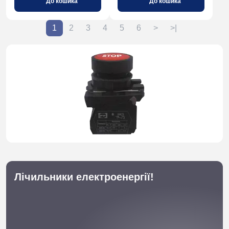
До кошика
До кошика
1
2
3
4
5
6
>
>|
Лічильники електроенергії!