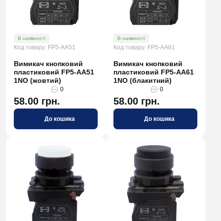
В наявності
В наявності
Код товару: FP5-AA51
Код товару: FP5-AA61
Вимикач кнопковий
Вимикач кнопковий
пластиковий FP5-AA51
пластиковий FP5-AA61
1NO (жовтий)
1NO (блакитний)
0
0
58.00 грн.
58.00 грн.
До кошика
До кошика