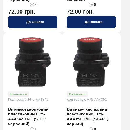
0
0
72.00 грн.
72.00 грн.
До кошика
До кошика
В наявності
В наявності
Код товару: FP5-AA4342
Код товару: FP5-AA4351
Вимикач кнопковий
Вимикач кнопковий
пластиковий FP5-
пластиковий FP5-
AA4342 1NC (STOP,
AA4351 1NO (START,
червоний)
чорний)
0
0