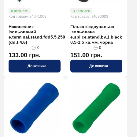
В наявності
В наявності
Код товару: s4041009
Код товару: s4036003
Наконечник
Гільза з'єднувальна
ізольований
ізольована
e.terminal.stand.fdd5.5.250
e.splice.stand.bv.1.black
(dd.f.4.6)
0,5-1,5 кв.мм, чорна
0
0
133.00 грн.
151.00 грн.
До кошика
До кошика