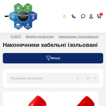
0
E.NEXT
Вироби для монтажу
Наконечники і гільзи кабельні
Н
Наконечники кабельні ізольовані
Фільтр