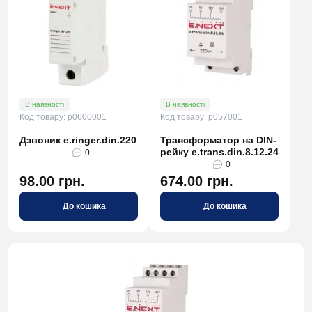
В наявності
В наявності
Код товару: p0600001
Код товару: p057001
Дзвоник e.ringer.din.220
Трансформатор на DIN-
рейку e.trans.din.8.12.24
0
0
98.00 грн.
674.00 грн.
До кошика
До кошика