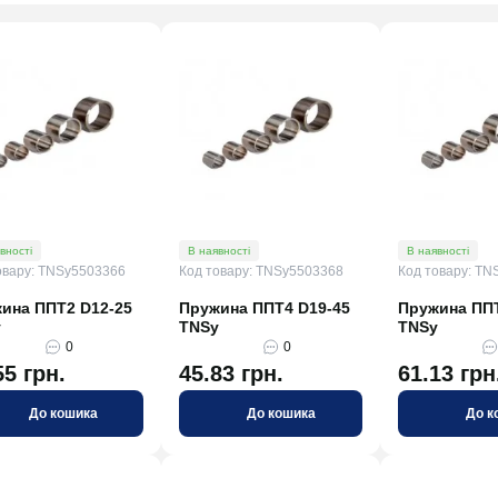
вності
В наявності
В наявності
овару: TNSy5503366
Код товару: TNSy5503368
Код товару: TN
ина ППТ2 D12-25
Пружина ППТ4 D19-45
Пружина ППТ
y
TNSy
TNSy
0
0
55 грн.
45.83 грн.
61.13 грн
До кошика
До кошика
До к