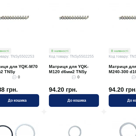
вності
В наявності
В наявності
овару: TNSy5502253
Код товару: TNSy5502255
Код товару: TN
иця для YQK-M70
Матриця для YQK-
Матриця для
2 TNSy
M120 d6мм2 TNSy
M240-300 d1
0
0
Код товару: 7366
Код товару: 002
вності
В наявності
88 грн.
94.20 грн.
94.20 грн
ль ВВГнг 3х2,5
Автоматичний вимикач ETI
До кошика
До кошика
До к
10 1p B16 002121716
0
0
89 грн.
185.76 грн.
До кошика
До кошика