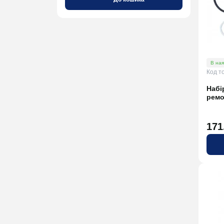
В ная
Код т
Набі
ремо
171