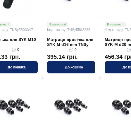
вності
В наявності
В наявності
овару: TNSy5503347
Код товару: TNSy5502236
Код товару: TN
ька для SYK M10
Матриця-просічка для
Матриця-про
y
SYK-M d16 mm TNSy
SYK-M d20 
0
0
.33 грн.
395.14 грн.
456.34 гр
До кошика
До кошика
До к