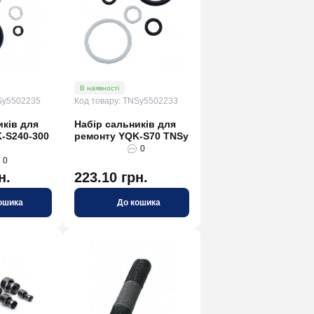
В наявності
Sy5502235
Код товару: TNSy5502233
иків для
Набір сальників для
-S240-300
ремонту YQK-S70 TNSy
0
0
н.
223.10 грн.
ошика
До кошика