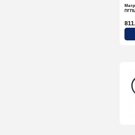
Матр
ПГПШ
811