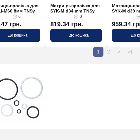
иця-просічка для
Матриця-просічка для
Матриця-про
-М60 8мм TNSy
SYK-M d34 mm TNSy
SYK-M d39 
0
0
.47 грн.
819.34 грн.
959.34 гр
До кошика
До кошика
До к
1
2
>
>|