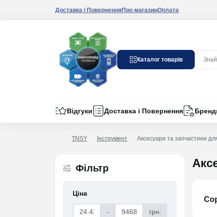
Доставка і Повернення
Про магазин
Оплата
Каталог товарів
Відгуки
Доставка і Повернення
Бренд
TNSY
Інструмент
Аксесуари та запчастини для
Аксе
Фільтр
Ціна
Со
-
грн.