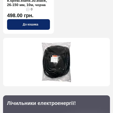
e.spiral.stand.30.black,
26-150 мм, 10м, чорна
0
498.00 грн.
До кошика
Лічильники електроенергії!