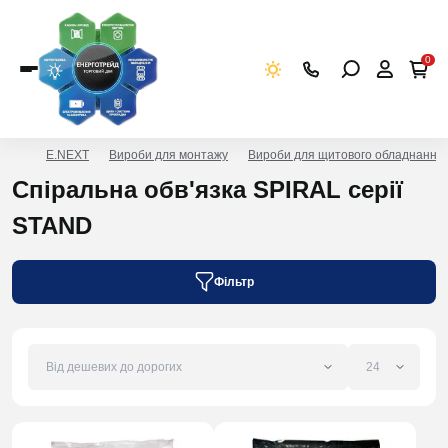
0
E.NEXT
Вироби для монтажу
Вироби для щитового обладнання
Спіральна обв'язка SPIRAL серії
STAND
Фільтр