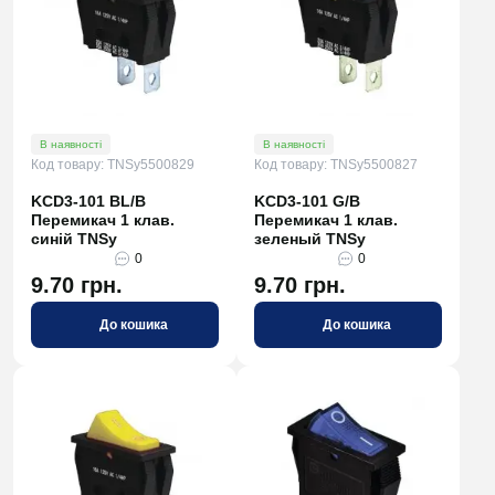
В наявності
В наявності
Код товару: TNSy5500829
Код товару: TNSy5500827
KCD3-101 BL/B
KCD3-101 G/B
Перемикач 1 клав.
Перемикач 1 клав.
синій TNSy
зеленый TNSy
0
0
9.70 грн.
9.70 грн.
До кошика
До кошика