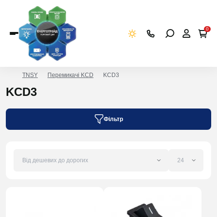
0
TNSY
Перемикачі KCD
KCD3
KCD3
Фільтр