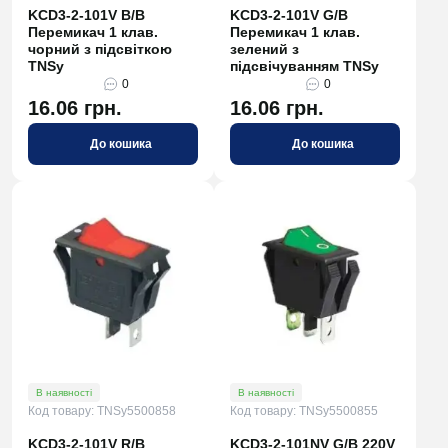
KCD3-2-101V B/B
KCD3-2-101V G/B
Перемикач 1 клав.
Перемикач 1 клав.
чорний з підсвіткою
зелений з
TNSy
підсвічуванням TNSy
0
0
16.06 грн.
16.06 грн.
До кошика
До кошика
В наявності
В наявності
Код товару: TNSy5500858
Код товару: TNSy5500855
KCD3-2-101V R/B
KCD3-2-101NV G/B 220V