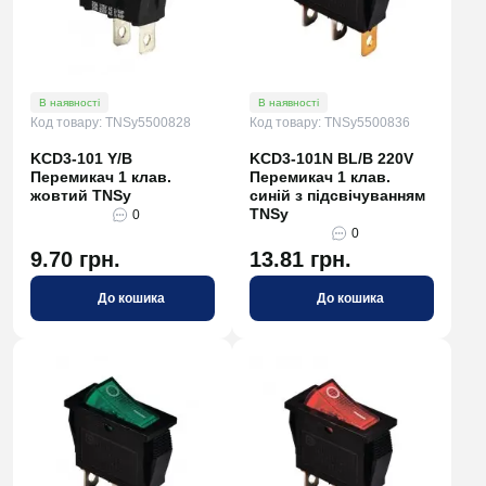
В наявності
В наявності
Код товару: TNSy5500828
Код товару: TNSy5500836
KCD3-101 Y/B
KCD3-101N BL/B 220V
Перемикач 1 клав.
Перемикач 1 клав.
жовтий TNSy
синій з підсвічуванням
TNSy
0
0
9.70 грн.
13.81 грн.
До кошика
До кошика