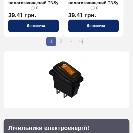
вологозахищений TNSy
вологозахищений TNSy
0
0
39.41 грн.
39.41 грн.
До кошика
До кошика
1
2
>
>|
Лічильники електроенергії!