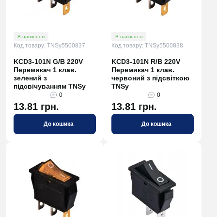
В наявності
В наявності
Код товару: TNSy5500837
Код товару: TNSy5500838
KCD3-101N G/B 220V
KCD3-101N R/B 220V
Перемикач 1 клав.
Перемикач 1 клав.
зелений з
червоний з підсвіткою
підсвічуванням TNSy
TNSy
0
0
13.81 грн.
13.81 грн.
До кошика
До кошика