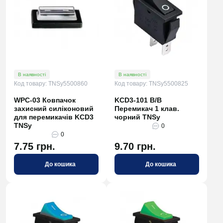
В наявності
В наявності
Код товару: TNSy5500860
Код товару: TNSy5500825
WPC-03 Ковпачок
KCD3-101 B/B
захисний силіконовий
Перемикач 1 клав.
для перемикачів KCD3
чорний TNSy
TNSy
0
0
7.75 грн.
9.70 грн.
До кошика
До кошика