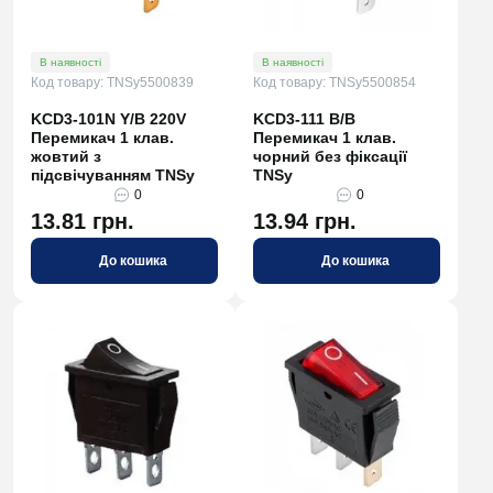
В наявності
В наявності
Код товару: TNSy5500839
Код товару: TNSy5500854
KCD3-101N Y/B 220V
KCD3-111 B/B
Перемикач 1 клав.
Перемикач 1 клав.
жовтий з
чорний без фіксації
підсвічуванням TNSy
TNSy
0
0
13.81 грн.
13.94 грн.
До кошика
До кошика