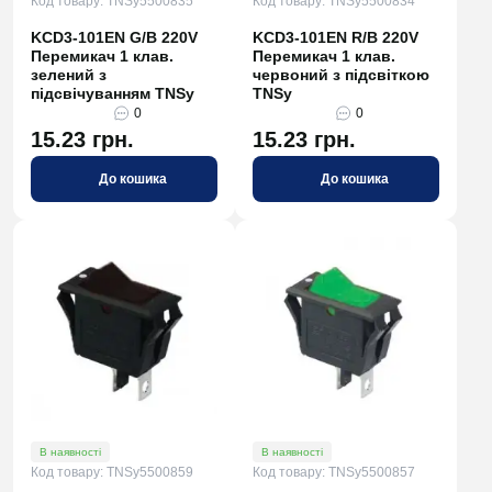
Код товару: TNSy5500835
Код товару: TNSy5500834
KCD3-101EN G/B 220V
KCD3-101EN R/B 220V
Перемикач 1 клав.
Перемикач 1 клав.
зелений з
червоний з підсвіткою
підсвічуванням TNSy
TNSy
0
0
15.23 грн.
15.23 грн.
До кошика
До кошика
В наявності
В наявності
Код товару: TNSy5500859
Код товару: TNSy5500857