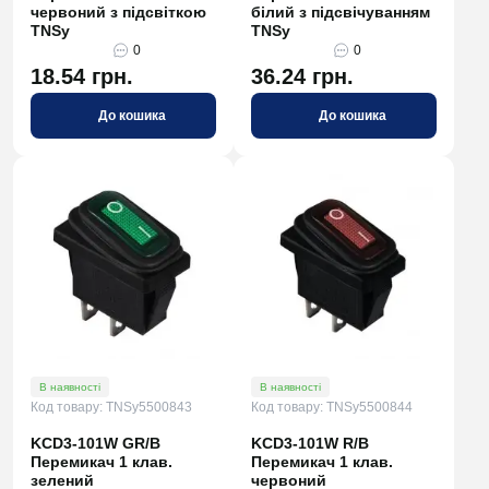
червоний з підсвіткою
білий з підсвічуванням
TNSy
TNSy
0
0
18.54 грн.
36.24 грн.
До кошика
До кошика
В наявності
В наявності
Код товару: TNSy5500843
Код товару: TNSy5500844
KCD3-101W GR/B
KCD3-101W R/B
Перемикач 1 клав.
Перемикач 1 клав.
зелений
червоний