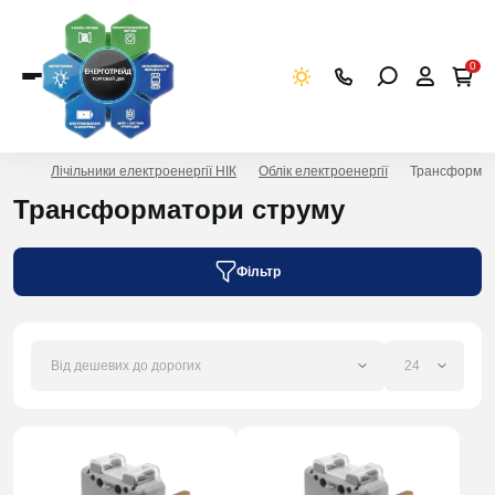
0
Лічільники електроенергії НІК
Облік електроенергії
Трансформат
Трансформатори струму
Фільтр