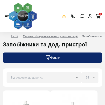
0
TNSY
Силове обладнання захисту та комутації
Запобіжники та д
Запобіжники та дод. пристрої
Фільтр