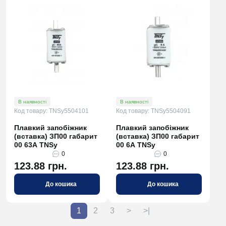
В наявності
В наявності
Код товару: TNSy5504101
Код товару: TNSy5504091
Плавкий запобіжник
Плавкий запобіжник
(вставка) ЗП00 габарит
(вставка) ЗП00 габарит
00 63А TNSy
00 6А TNSy
0
0
123.88 грн.
123.88 грн.
До кошика
До кошика
1
2
3
>
>|