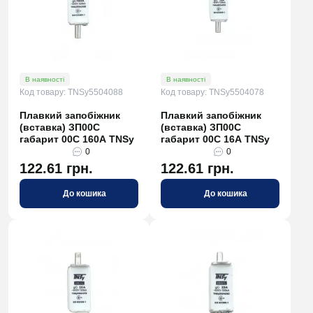
В наявності
В наявності
Код товару: TNSy5504088
Код товару: TNSy5504078
Плавкий запобіжник
Плавкий запобіжник
(вставка) ЗП00C
(вставка) ЗП00C
габарит 00С 160А TNSy
габарит 00С 16А TNSy
0
0
122.61 грн.
122.61 грн.
До кошика
До кошика