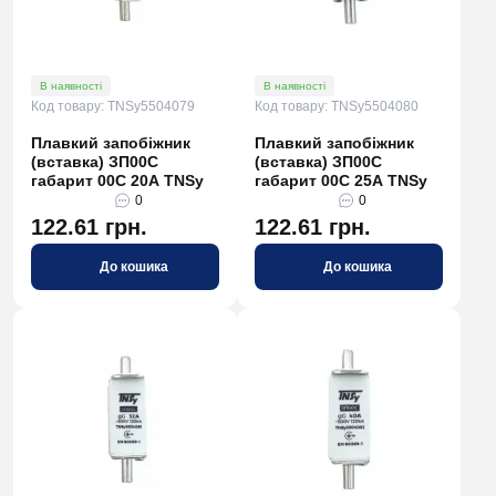
В наявності
В наявності
Код товару: TNSy5504079
Код товару: TNSy5504080
Плавкий запобіжник
Плавкий запобіжник
(вставка) ЗП00C
(вставка) ЗП00C
габарит 00С 20А TNSy
габарит 00С 25А TNSy
0
0
122.61 грн.
122.61 грн.
До кошика
До кошика