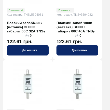
В наявності
В наявності
Код товару: TNSy5504081
Код товару: TNSy5504082
Плавкий запобіжник
Плавкий запобіжник
(вставка) ЗП00C
(вставка) ЗП00C
габарит 00С 32А TNSy
габарит 00С 40А TNSy
0
0
122.61 грн.
122.61 грн.
До кошика
До кошика