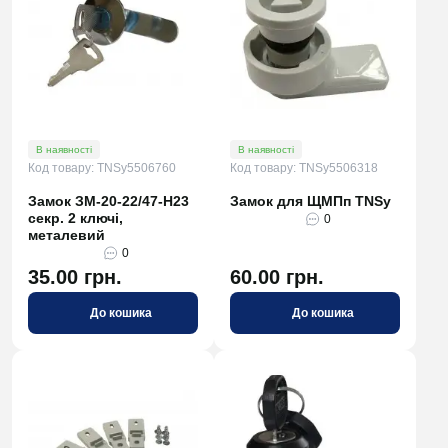
В наявності
В наявності
Код товару: TNSy5506760
Код товару: TNSy5506318
Замок ЗМ-20-22/47-H23
Замок для ЩМПп TNSy
секр. 2 ключі,
0
металевий
0
35.00 грн.
60.00 грн.
До кошика
До кошика