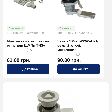
В наявності
В наявності
Код товару: TNSy5506319
Код товару: TNSy5506772
Монтажний комплект на
Замок ЗМ-20-22/45-H24
стіну для ЩМПп TNSy
секр. 2 ключі,
металевий
0
0
61.00 грн.
90.00 грн.
До кошика
До кошика