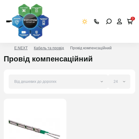
0
E.NEXT
Кабель та провід
Провід компенсаційний
Провід компенсаційний