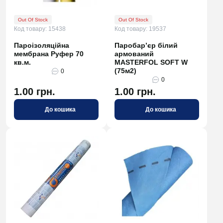
Out Of Stock
Out Of Stock
Код товару: 15438
Код товару: 19537
Пароізоляційна
Паробар’єр білий
мембрана Руфер 70
армований
кв.м.
MASTERFOL SOFT W
(75м2)
0
0
1.00 грн.
1.00 грн.
До кошика
До кошика