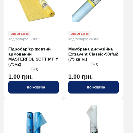
Out Of Stock
Out Of Stock
Код товару: 17892
Код товару: 24365
Гідробар’єр жовтий
Мембрана дифузійна
армований
Extravent Classic-90г/м2
MASTERFOL SOFT MP Y
(75 кв.м.)
(75м2)
0
0
1.00 грн.
1.00 грн.
До кошика
До кошика