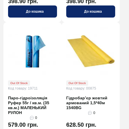
398.90 грн.
398.90 грн.
До кошика
До кошика
Out Of Stock
Out Of Stock
Код товару: 19711
Код товару: 00875
Паро-гідроізоляція
Гідробар’єр жовтий
Руфер 55г / кв.м. (35
армований 1,5*40м
кв.м.) МАЛЕНЬКИЙ
1540BG
РУЛОН
0
0
579.00 грн.
628.50 грн.