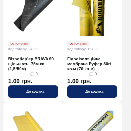
Out Of Stock
Out Of Stock
Код товару: 24369
Код товару: 15439
Вітробар’єр BRAVA 90
Гідроізоляційна
щільність. 75м.кв
мембрана Руфер 80г/
(1,5*50м)
кв.м (70 кв.м)
0
0
1.00 грн.
1.00 грн.
До кошика
До кошика