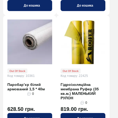
До кошика
До кошика
Out Of Stock
Out Of Stock
Код товару: 10361
Код товару: 22425
Паробар’єр білий
Гідроізоляційна
армований 1,5 * 40м
мембрана Руфер (35
кв.м.) МАЛЕНЬКИЙ
0
РУЛОН
0
628.50 грн.
819.00 грн.