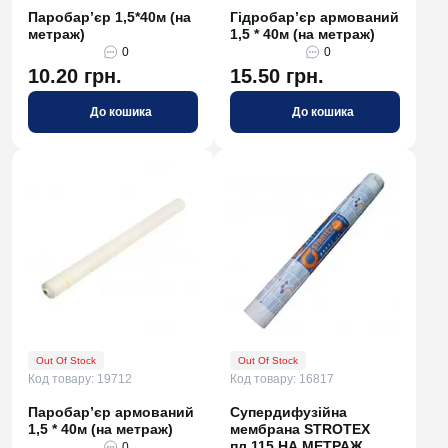
Паробар’єр 1,5*40м (на
Гідробар’єр армований
метраж)
1,5 * 40м (на метраж)
0
0
10.20 грн.
15.50 грн.
До кошика
До кошика
Out Of Stock
Out Of Stock
Код товару: 19712
Код товару: 16817
Паробар’єр армований
Супердифузійна
1,5 * 40м (на метраж)
мембрана STROTEX
пл.115 НА МЕТРАЖ
0