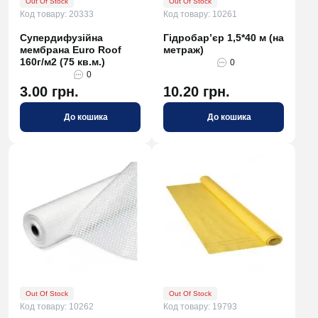
Out Of Stock
Out Of Stock
Код товару: 20333
Код товару: 10261
Супердифузійна
Гідробар’єр 1,5*40 м (на
мембрана Euro Roof
метраж)
160г/м2 (75 кв.м.)
0
0
3.00 грн.
10.20 грн.
До кошика
До кошика
Out Of Stock
Out Of Stock
Код товару: 10262
Код товару: 19793