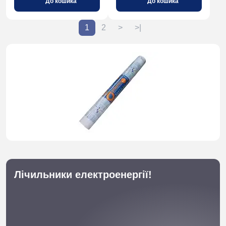
До кошика
До кошика
1
2
>
>|
Лічильники електроенергії!