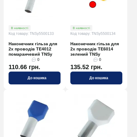
В наявності
В наявності
Код товару: TNSy5500133
Код товару: TNSy5500134
Наконечник гільза для
Наконечник гільза для
2х проводів TE4012
2х проводів TE6014
помаранчевий TNSy
зелений TNSy
0
0
110.66 грн.
135.52 грн.
До кошика
До кошика