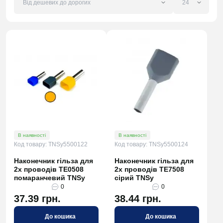
В наявності
В наявності
Код товару: TNSy5500122
Код товару: TNSy5500124
Наконечник гільза для
Наконечник гільза для
2х проводів TE0508
2х проводів TE7508
помаранчевий TNSy
сірий TNSy
0
0
37.39 грн.
38.44 грн.
До кошика
До кошика