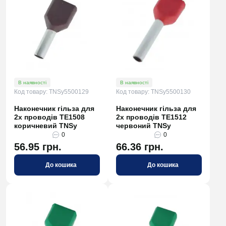
В наявності
В наявності
Код товару: TNSy5500129
Код товару: TNSy5500130
Наконечник гільза для
Наконечник гільза для
2х проводів TE1508
2х проводів TE1512
коричневий TNSy
червоний TNSy
0
0
56.95 грн.
66.36 грн.
До кошика
До кошика