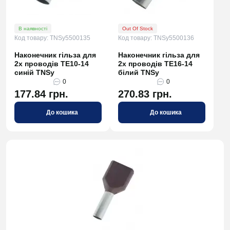
В наявності
Out Of Stock
Код товару: TNSy5500135
Код товару: TNSy5500136
Наконечник гільза для
Наконечник гільза для
2х проводів TE10-14
2х проводів TE16-14
синій TNSy
білий TNSy
0
0
177.84 грн.
270.83 грн.
До кошика
До кошика