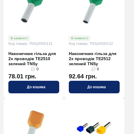
В наявності
В наявності
Код товару: TNSy5500131
Код товару: TNSy5500132
Наконечник гільза для
Наконечник гільза для
2х проводів TE2510
2х проводів TE2512
зелений TNSy
зелений TNSy
0
0
78.01 грн.
92.64 грн.
До кошика
До кошика